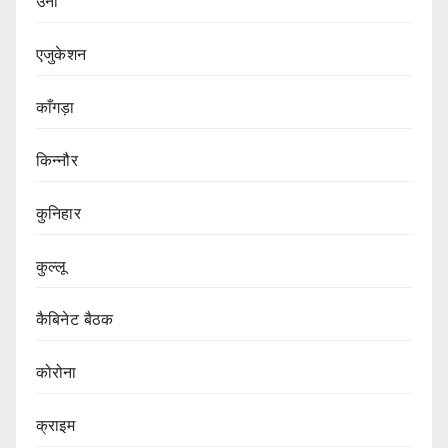
उना
एजुकेशन
काँगड़ा
किन्नौर
कुनिहार
कुल्लू
कैबिनेट बैठक
कोरोना
क्राइम