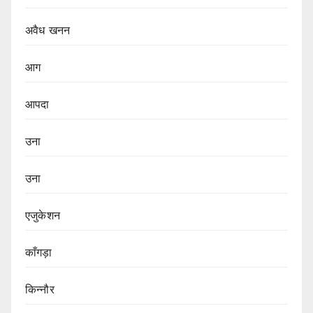
अवैध खनन
आग
आपदा
उना
उना
एजुकेशन
काँगड़ा
किन्नौर