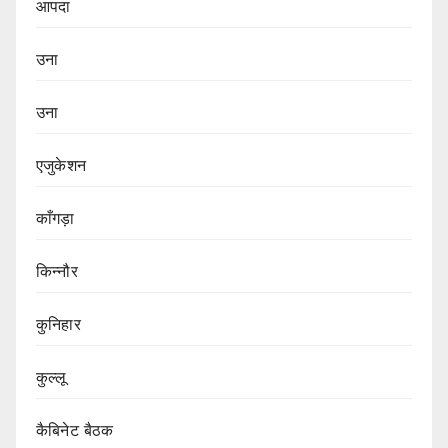
आपदा
उना
उना
एजुकेशन
काँगड़ा
किन्नौर
कुनिहार
कुल्लू
कैबिनेट बैठक