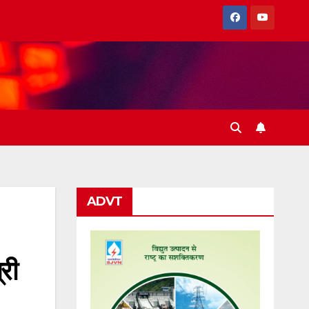
ADVT
री