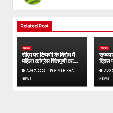
Related Post
हिमाचल
हिमाचल
सीएम पर टिप्पणी के विरोध में
राज्यप
महिला कांग्रेस चिंतपूर्णी का
दिवस प
प्रदर्शन, भाजपा विधायक सुधीर
एम्पोर
AUG 7, 2026
HIMSHIKHA
AUG 7
शर्मा का फूंका पुतला
NEWS
NEWS