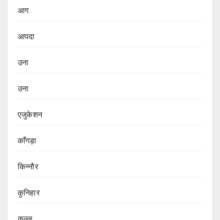
आग
आपदा
उना
उना
एजुकेशन
काँगड़ा
किन्नौर
कुनिहार
कुल्लू