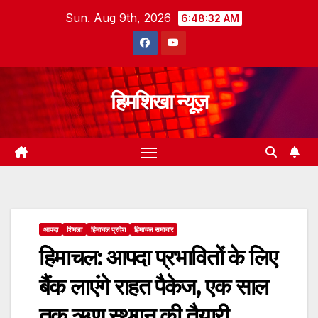
Skip
Sun. Aug 9th, 2026
6:48:33 AM
to
content
हिमशिखा न्यूज़
आपदा
शिमला
हिमाचल प्रदेश
हिमाचल समाचार
हिमाचल: आपदा प्रभावितों के लिए
बैंक लाएंगे राहत पैकेज, एक साल
तक ऋण स्थगन की तैयारी