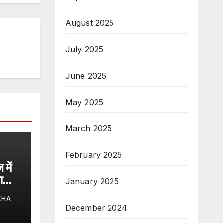
August 2025
July 2025
June 2025
May 2025
March 2025
February 2025
में
ा
January 2025
 पास
KHA
December 2024