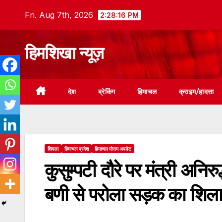
Skip
Fri. Aug 7th, 2026
2:28:17 PM
to
content
हिमशिखा न्यूज़
देश
ब्रेकिंग
हिमाचल
क्राइम/हादसा
शिमला
हिमाचल प्रदेश
हिमाचल मौसम अपडेट
कुसुम्पटी दौरे पर मंत्री अनिरु
बणी से परोला सड़क का शिला