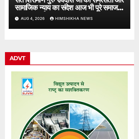
सामाजिक न्याय का संदेश आज भी पूरे समाज
का पथप्रदर्शक : जयराम ठाकुर
AUG 4, 2026
HIMSHIKHA NEWS
ADVT